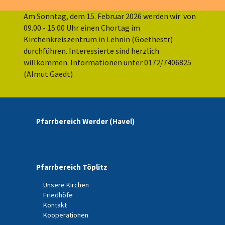
Am Sonntag, dem 15. Februar 2026 werden wir von
09.00 - 15.00 Uhr einen Chortag im
Kirchenkreiszentrum in Lehnin (Goethestr)
durchführen. Interessierte sind herzlich
willkommen. Informationen unter 0172/7406825
(Almut Gaedt)
Pfarrbereich Werder (Havel)
Pfarrbereich Töplitz
Unsere Kirchen
Friedhöfe
Kontakt
Kooperationen