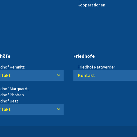
Kooperationen
dhöfe
Friedhöfe
edhof Kemnitz
Friedhof Nattwerder
ntakt
Kontakt
edhof Marquardt
edhof Phöben
edhof Uetz
ntakt