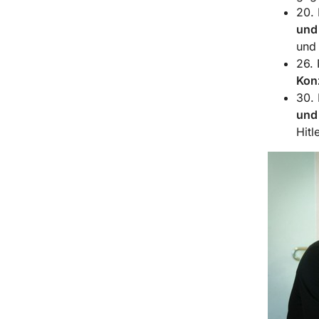
20. 
und
und 
26. 
Konz
30. 
und
Hitl