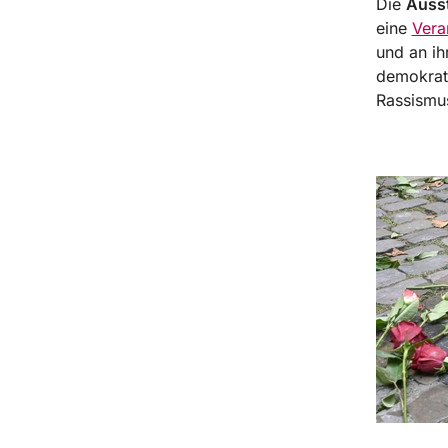
Die
Ausst
eine
Vera
und an ih
demokrat
Rassismu