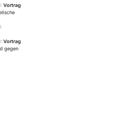
1:
Vortrag
elische
:
1:
Vortrag
nd gegen