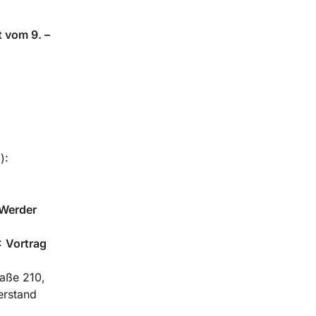
t vom 9. –
):
 Werder
:
Vortrag
raße 210,
erstand