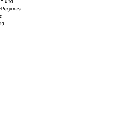
5“
und
S-Regimes
nd
nd