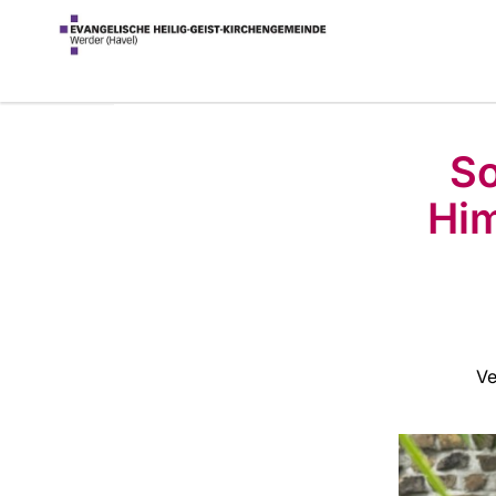
S
Him
Ve