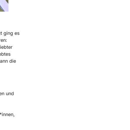
t ging es
ren:
iebter
ebtes
kann die
hen und
*innen,