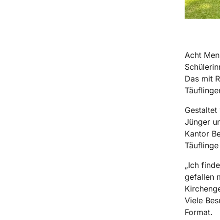
Acht Mens
Schülerin
Das mit R
Täuflinge
Gestaltet
Jünger u
Kantor Be
Täuflinge
„Ich find
gefallen 
Kircheng
Viele Bes
Format.