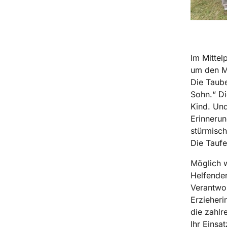
Im Mittel
um den M
Die Taube
Sohn.“ Di
Kind. Und
Erinnerun
stürmisch
Die Taufe
Möglich w
Helfenden
Verantwor
Erzieheri
die zahlr
Ihr Einsa