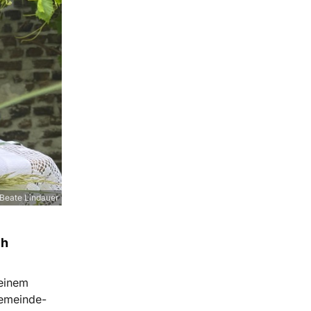
Beate Lindauer
ch
 einem
emeinde-