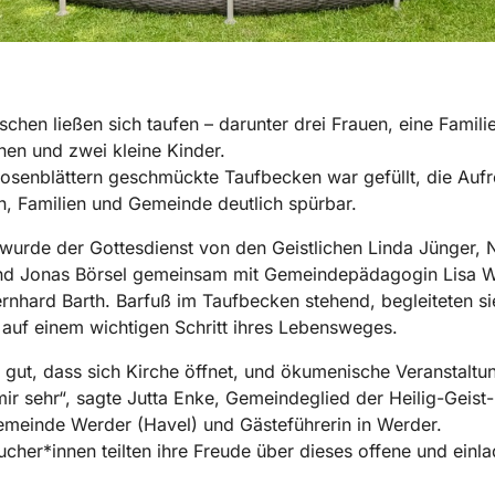
chen ließen sich taufen – darunter drei Frauen, eine Familie
nen und zwei kleine Kinder.
osenblättern geschmückte Taufbecken war gefüllt, die Auf
n, Familien und Gemeinde deutlich spürbar.
 wurde der Gottesdienst von den Geistlichen Linda Jünger, N
nd Jonas Börsel gemeinsam mit Gemeindepädagogin Lisa W
rnhard Barth. Barfuß im Taufbecken stehend, begleiteten si
 auf einem wichtigen Schritt ihres Lebensweges.
e gut, dass sich Kirche öffnet, und ökumenische Veranstaltu
mir sehr“, sagte Jutta Enke, Gemeindeglied der Heilig-Geist-
emeinde Werder (Havel) und Gästeführerin in Werder.
ucher*innen teilten ihre Freude über dieses offene und einl