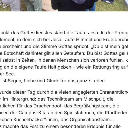
punkt des Gottesdienstes stand die Taufe Jesu. In der Predig
oment, in dem sich bei Jesu Taufe Himmel und Erde berüh
 erscheint und die Stimme Gottes spricht: „Du bist mein gel
e Botschaft dahinter gilt allen Getauften: Du bist Gottes geli
 selbst in Zeiten, in denen Menschen sich verloren fühlen, 
g an die eigene Taufe Halt geben – wie ein Rettungsring auf
er See.
 ist Segen, Liebe und Glück für das ganze Leben.
urde dieser Tag durch die vielen engagierten Ehrenamtlic
 im Hintergrund: das Technikteam am Mischpult, die
tlichen für das Drachenboot, das Begrüßungsteam, die
nnen der Campus-Kita an den Spielstationen, die Pfadfinder
eichen Kuchenbäcker*innen, das Organisationsteam...
tz machte das Fest zu einem besonderen Erlebnis für alle