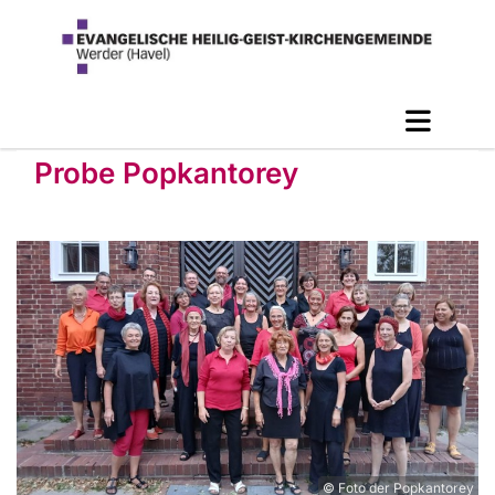
Probe Popkantorey
© Foto der Popkantorey