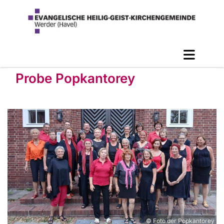
Probe Popkantorey
© Foto der Popkantorey