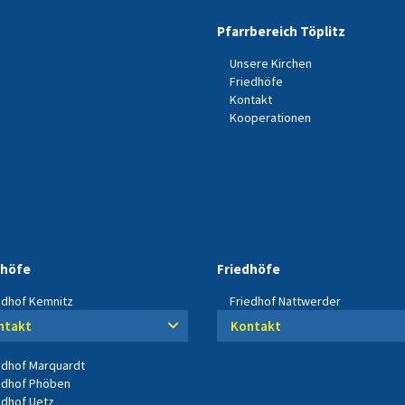
Pfarrbereich Töplitz
Unsere Kirchen
Friedhöfe
Kontakt
Kooperationen
dhöfe
Friedhöfe
edhof Kemnitz
Friedhof Nattwerder
ntakt
Kontakt
edhof Marquardt
edhof Phöben
edhof Uetz