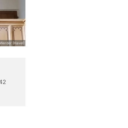
 Werder (Havel)
542