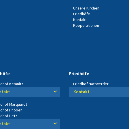
Unsere Kirchen
Friedhöfe
Kontakt
Kooperationen
dhöfe
Friedhöfe
edhof Kemnitz
Friedhof Nattwerder
ntakt
Kontakt
edhof Marquardt
edhof Phöben
edhof Uetz
ntakt