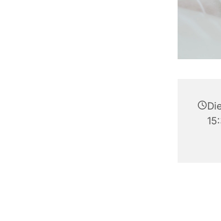
Di
15