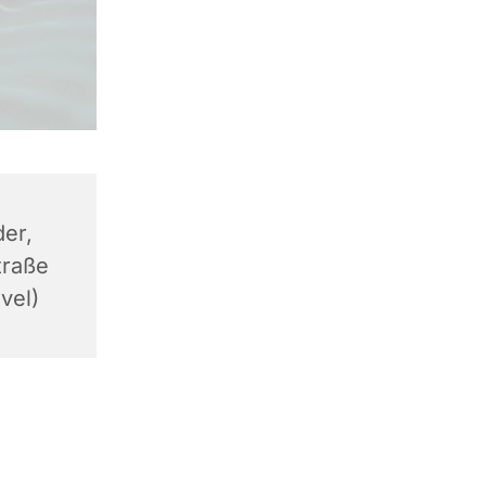
er,
traße
vel)