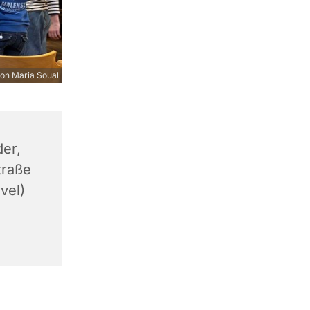
on Maria Soual
er,
traße
vel)