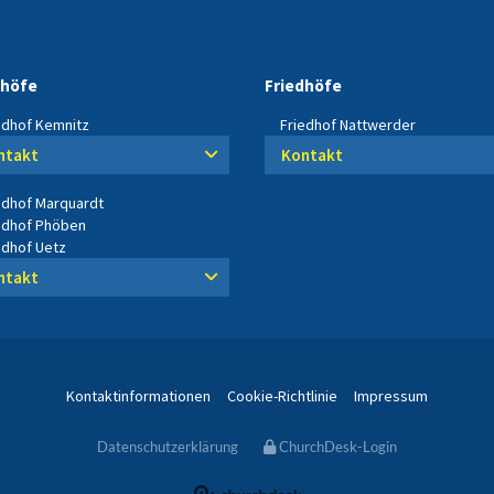
dhöfe
Friedhöfe
edhof Kemnitz
Friedhof Nattwerder
ntakt
Kontakt
edhof Marquardt
edhof Phöben
edhof Uetz
ntakt
Kontaktinformationen
Cookie-Richtlinie
Impressum
Datenschutzerklärung
ChurchDesk-Login