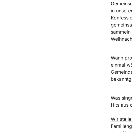
Gemeinsc
in unsere
Konfessio
gemeinsa
sammeln B
Weihnacht
Wann pro
einmal w
Gemeindep
bekanntg
Was sing
Hits aus
Wir stell
Familieng