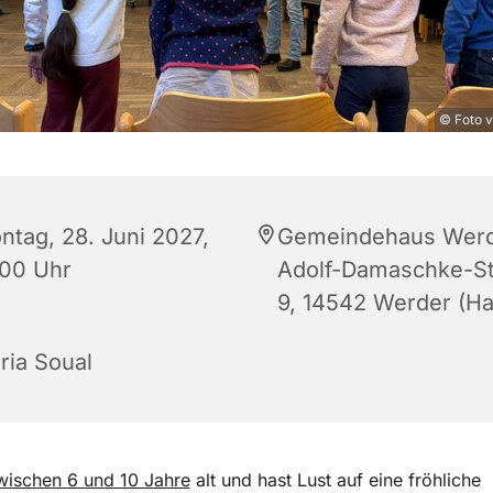
© Foto v
ntag, 28. Juni 2027,
Gemeindehaus Werd
:00 Uhr
Adolf-Damaschke-S
9, 14542 Werder (Ha
ria Soual
wischen 6 und 10 Jahre
alt und hast Lust auf eine fröhliche