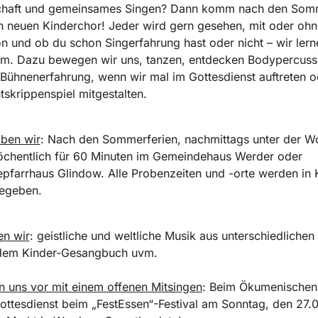
haft und gemeinsames Singen? Dann komm nach den Somm
n neuen Kinderchor! Jeder wird gern gesehen, mit oder ohn
n und ob du schon Singerfahrung hast oder nicht – wir lern
m. Dazu bewegen wir uns, tanzen, entdecken Bodypercuss
ühnenerfahrung, wenn wir mal im Gottesdienst auftreten o
skrippenspiel mitgestalten.
ben wir
: Nach den Sommerferien, nachmittags unter der W
öchentlich für 60 Minuten im Gemeindehaus Werder oder
farrhaus Glindow. Alle Probenzeiten und -orte werden in 
egeben.
en wir
: geistliche und weltliche Musik aus unterschiedliche
 dem Kinder-Gesangbuch uvm.
en uns vor mit einem offenen Mitsingen
: Beim Ökumenischen
ottesdienst beim „FestEssen“-Festival am Sonntag, den 27.