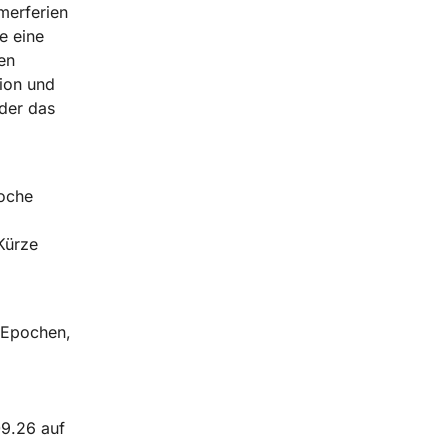
erferien
e eine
en
ion und
der das
oche
Kürze
n Epochen,
09.26 auf