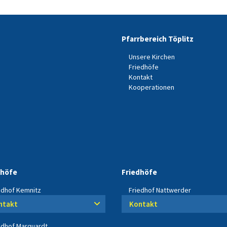
Pfarrbereich Töplitz
Unsere Kirchen
Friedhöfe
Kontakt
Kooperationen
dhöfe
Friedhöfe
edhof Kemnitz
Friedhof Nattwerder
ntakt
Kontakt
edhof Marquardt