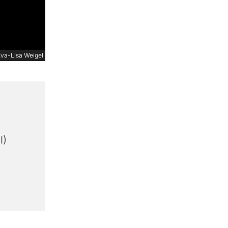
va-Lisa Weigel
,
l)