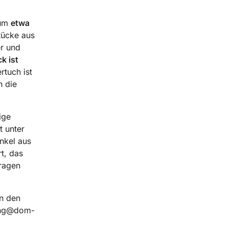
 um
etwa
tücke aus
er und
k ist
rtuch ist
h die
ige
t unter
nkel aus
t, das
tragen
an den
rung@dom-