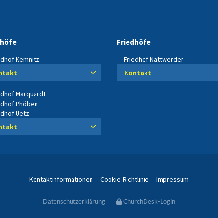
dhöfe
Friedhöfe
edhof Kemnitz
Friedhof Nattwerder
ntakt
Kontakt
edhof Marquardt
edhof Phöben
edhof Uetz
ntakt
Kontaktinformationen
Cookie-Richtlinie
Impressum
Datenschutzerklärung
ChurchDesk-Login