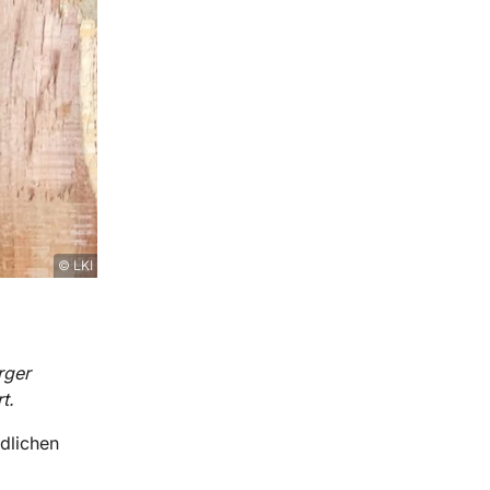
© LKI
rger
t.
edlichen