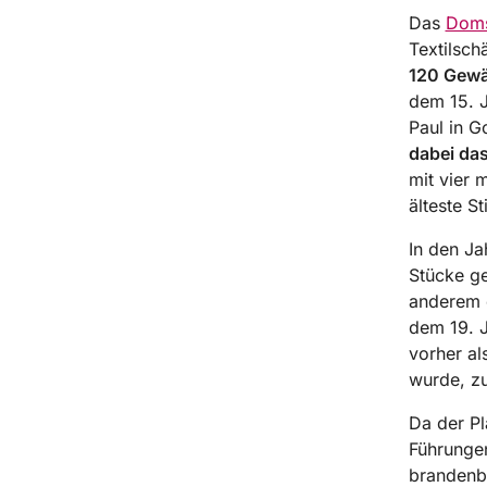
Das
Doms
Textilsch
120 Gewän
dem 15. J
Paul in G
dabei da
mit vier 
älteste S
In den J
Stücke ge
anderem e
dem 19. J
vorher al
wurde, z
Da der Pl
Führungen
brandenbu