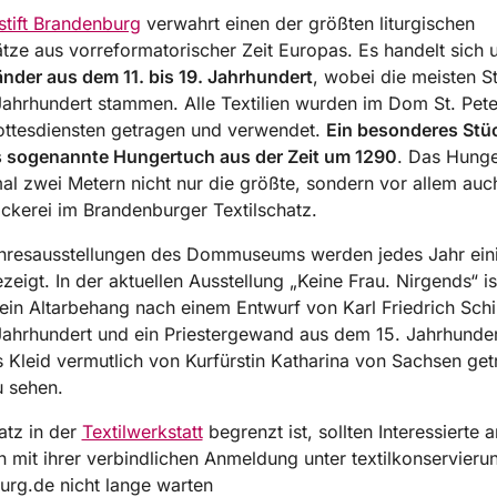
tift Brandenburg
verwahrt einen der größten liturgischen
ätze aus vorreformatorischer Zeit Europas. Es handelt sich
der aus dem 11. bis 19. Jahrhundert
, wobei die meisten S
ahrhundert stammen. Alle Textilien wurden im Dom St. Pet
ottesdiensten getragen und verwendet.
Ein besonderes Stüc
s sogenannte Hungertuch aus der Zeit um 1290
. Das Hunge
mal zwei Metern nicht nur die größte, sondern vor allem auc
tickerei im Brandenburger Textilschatz.
ahresausstellungen des Dommuseums werden jedes Jahr ein
zeigt. In der aktuellen Ausstellung „Keine Frau. Nirgends“ is
in Altarbehang nach einem Entwurf von Karl Friedrich Schi
ahrhundert und ein Priestergewand aus dem 15. Jahrhunder
s Kleid vermutlich von Kurfürstin Katharina von Sachsen ge
u sehen.
atz in der
Textilwerkstatt
begrenzt ist, sollten Interessierte 
 mit ihrer verbindlichen Anmeldung unter textilkonservie
rg.de nicht lange warten